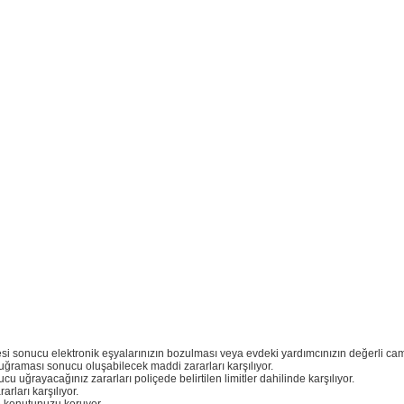
i sonucu elektronik eşyalarınızın bozulması veya evdeki yardımcınızın değerli cam
uğraması sonucu oluşabilecek maddi zararları karşılıyor.
ğrayacağınız zararları poliçede belirtilen limitler dahilinde karşılıyor.
rları karşılıyor.
e konutunuzu koruyor.