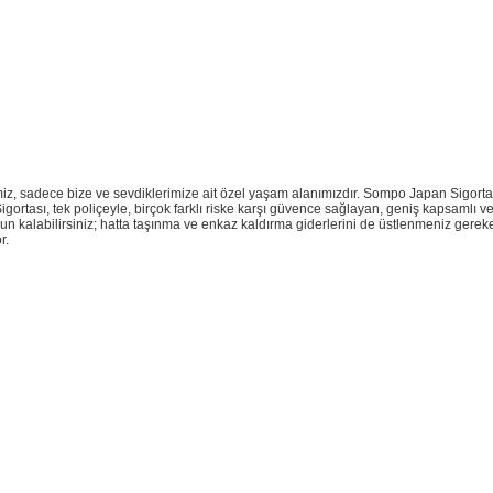
ğimiz, sadece bize ve sevdiklerimize ait özel yaşam alanımızdır. Sompo Japan Sigorta 
igortası, tek poliçeyle, birçok farklı riske karşı güvence sağlayan, geniş kapsamlı ve
n kalabilirsiniz; hatta taşınma ve enkaz kaldırma giderlerini de üstlenmeniz gerekebili
r.