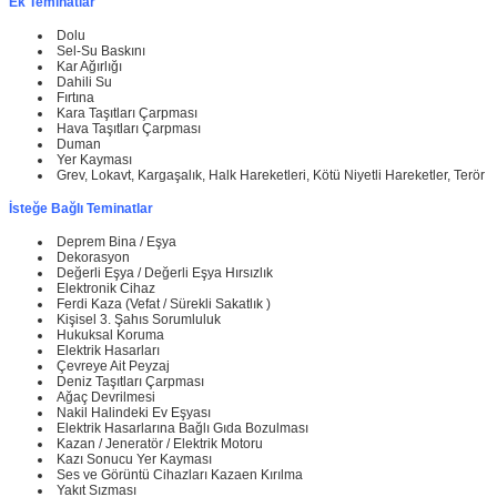
Ek Teminatlar
Dolu
Sel-Su Baskını
Kar Ağırlığı
Dahili Su
Fırtına
Kara Taşıtları Çarpması
Hava Taşıtları Çarpması
Duman
Yer Kayması
Grev, Lokavt, Kargaşalık, Halk Hareketleri, Kötü Niyetli Hareketler, Terör
İsteğe Bağlı Teminatlar
Deprem Bina / Eşya
Dekorasyon
Değerli Eşya / Değerli Eşya Hırsızlık
Elektronik Cihaz
Ferdi Kaza (Vefat / Sürekli Sakatlık )
Kişisel 3. Şahıs Sorumluluk
Hukuksal Koruma
Elektrik Hasarları
Çevreye Ait Peyzaj
Deniz Taşıtları Çarpması
Ağaç Devrilmesi
Nakil Halindeki Ev Eşyası
Elektrik Hasarlarına Bağlı Gıda Bozulması
Kazan / Jeneratör / Elektrik Motoru
Kazı Sonucu Yer Kayması
Ses ve Görüntü Cihazları Kazaen Kırılma
Yakıt Sızması