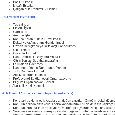
Boru Kırılması
Misafir Eşyaları
Çalışanların Emniyeti Suistimali
7/24 Yardım Hizmetleri
Tesisat İşleri
Elektrik İşleri
Cam İşleri
Anahtar İşleri
Konutta Kalan Kişinin Kurtarılması
Doktor veya Ambulans Gönderilmesi
Uzman Hemşire veya Refakatçi Gönderilmesi
Otel Hizmeti
Güvenlik Hizmeti
Hasar Sebebi İle Seyahat Masrafları
Ölüm Sonrası Seyahat masrafları
Faturaların Ödenmesi
Hastanede Yatma Durumunda Yardım
Tıbbi Danışma Hizmeti
Acil Mesajların İletilmesi
Profesyonel Ev Hizmetleri Organizasyonu
Bilgi ve Organizasyon Servisi
Abonelik Nakil Hizmetleri
Artı Konut Sigortasının Diğer Avantajları;
Konuttaki beklenmedik kazalardan doğan zararları: Örneğin; voltaj düşmes
Konutun dışında sizin veya sigorta kapsamındaki bir yakınınızın kapkaça 
Konutunuzda bulunan mücevherat ve değerli eşyalarınızın çalınması sonucu u
Sizin veya ailenizin alışveriş sırasında mağaza ürünlerine verebileceği zara
Sompo Japan Sigorta 7/24 Yardım teminatı ile acil ev yardım hizmetleri il