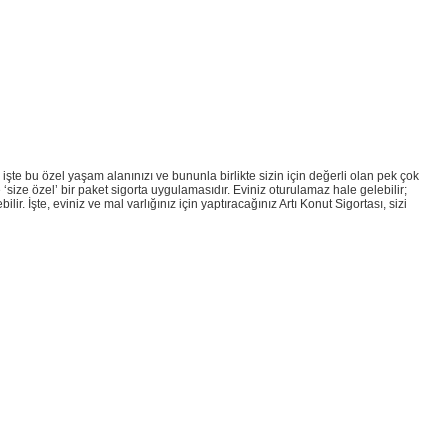
işte bu özel yaşam alanınızı ve bununla birlikte sizin için değerli olan pek çok
 ‘size özel’ bir paket sigorta uygulamasıdır. Eviniz oturulamaz hale gelebilir;
r. İşte, eviniz ve mal varlığınız için yaptıracağınız Artı Konut Sigortası, sizi