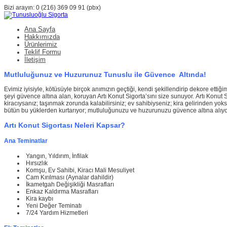
Bizi arayın: 0 (216) 369 09 91 (pbx)
Ana Sayfa
Hakkımızda
Ürünlerimiz
Teklif Formu
İletişim
Mutluluğunuz ve Huzurunuz Tunuslu ile Güvence Altında!
Evimiz iyisiyle, kötüsüyle birçok anımızın geçtiği, kendi şekillendirip dekore etti
şeyi güvence altına alan, koruyan Artı Konut Sigorta’sını size sunuyor. Artı Konut S
kiracıysanız; taşınmak zorunda kalabilirsiniz; ev sahibiyseniz; kira gelirinden yoksu
bütün bu yüklerden kurtarıyor; mutluluğunuzu ve huzurunuzu güvence altına alıyo
Artı Konut Sigortası Neleri Kapsar?
Ana Teminatlar
Yangın, Yıldırım, İnfilak
Hırsızlık
Komşu, Ev Sahibi, Kiracı Mali Mesuliyet
Cam Kırılması (Aynalar dahildir)
İkametgah Değişikliği Masrafları
Enkaz Kaldırma Masrafları
Kira kaybı
Yeni Değer Teminatı
7/24 Yardım Hizmetleri